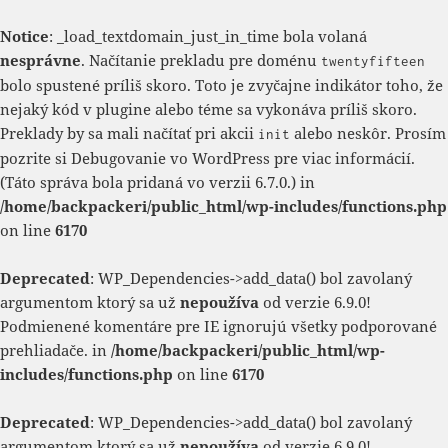
Notice
: _load_textdomain_just_in_time bola volaná
nesprávne
. Načítanie prekladu pre doménu
twentyfifteen
bolo spustené príliš skoro. Toto je zvyčajne indikátor toho, že
nejaký kód v plugine alebo téme sa vykonáva príliš skoro.
Preklady by sa mali načítať pri akcii
alebo neskôr. Prosím
init
pozrite si
Debugovanie vo WordPress
pre viac informácií.
(Táto správa bola pridaná vo verzii 6.7.0.) in
/home/backpackeri/public_html/wp-includes/functions.php
on line
6170
Deprecated
: WP_Dependencies->add_data() bol zavolaný
argumentom ktorý sa už
nepoužíva
od verzie 6.9.0!
Podmienené komentáre pre IE ignorujú všetky podporované
prehliadače. in
/home/backpackeri/public_html/wp-
includes/functions.php
on line
6170
Deprecated
: WP_Dependencies->add_data() bol zavolaný
argumentom ktorý sa už
nepoužíva
od verzie 6.9.0!