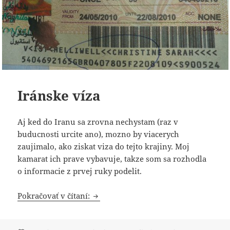
Iránske víza
Aj ked do Iranu sa zrovna nechystam (raz v
buducnosti urcite ano), mozno by viacerych
zaujimalo, ako ziskat viza do tejto krajiny. Moj
kamarat ich prave vybavuje, takze som sa rozhodla
o informacie z prvej ruky podelit.
Iránske víza
Pokračovať v čítaní: