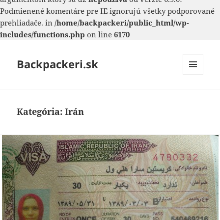
Podmienené komentáre pre IE ignorujú všetky podporované
prehliadače. in
/home/backpackeri/public_html/wp-
includes/functions.php
on line
6170
Backpackeri.sk
MENU
A
WIDGETY
Kategória:
Irán