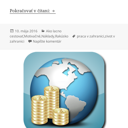
Ako rýchlo zarobiť peniaze na cestov
Pokračovať v čítaní:
Publikované
Kategórie
10. mája 2016
Ako lacno
Značky
cestovať
,
Motivačné
,
Náklady
,
Rakúsko
praca v zahranici
,
zivot v
k Ako rýchlo zarobiť peniaze na cestovani
zahranici
Napíšte komentár