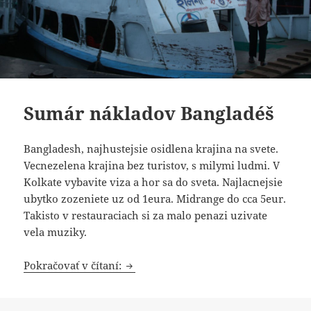
Sumár nákladov Bangladéš
Bangladesh, najhustejsie osidlena krajina na svete.
Vecnezelena krajina bez turistov, s milymi ludmi. V
Kolkate vybavite viza a hor sa do sveta. Najlacnejsie
ubytko zozeniete uz od 1eura. Midrange do cca 5eur.
Takisto v restauraciach si za malo penazi uzivate
vela muziky.
Sumár nákladov Bangladéš
Pokračovať v čítaní: