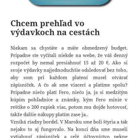
Chcem prehľad vo
výdavkoch na cestách
Niekam sa chystáte a máte obmedzený budget.
Prípadne ste vyčítali niekde na webe, že váš denný
rozpočet by nemal presiahnuť 15 až 20 €. Ako si
svoje výdavky najjednoduchšie odsledovať bez toho,
aby som pri každom platení musel otvárať
zápisníček. A čo ak sme viacerí a platíme spolu?
Prípadne niečo platí Fero, niečo ja, ja si medzitým
kúpim pohľadnice a známky, kým Fero minie v
reštike o 200 rupiek viac, potom mu dojde hotovosť,
takže dalšie nákupy platím zase ja..
Vzniká riadny bordel. V Maroku sme boli štyria a tak
nejako to aj fungovalo. Na konci dňa sme museli
vytiahnuť zápisníček a celé účtovníctvo pekne