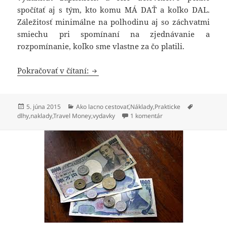
spočítať aj s tým, kto komu MÁ DAŤ a koľko DAL.
Záležitosť minimálne na polhodinu aj so záchvatmi
smiechu pri spomínaní na zjednávanie a
rozpomínanie, koľko sme vlastne za čo platili.
Chcem prehľad vo výdavkoch na cest
Pokračovať v čítaní:
Publikované
Kategórie
Značky
5. júna 2015
Ako lacno cestovať
,
Náklady
,
Prakticke
na Chcem prehľad vo v
dlhy
,
naklady
,
Travel Money
,
vydavky
1 komentár