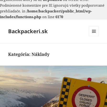
Podmienené komentáre pre IE ignorujú všetky podporované
prehliadače. in
/home/backpackeri/public_html/wp-
includes/functions.php
on line
6170
Backpackeri.sk
MENU
A
WIDGETY
Kategória:
Náklady