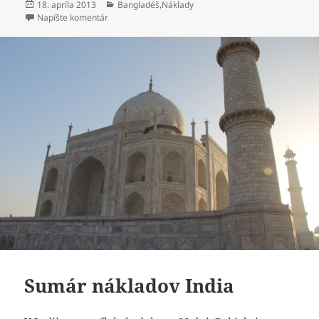
Publikované
Kategórie
18. apríla 2013
Bangladéš
,
Náklady
k Sumár nákladov Bangladéš
Napíšte komentár
Sumár nákladov India