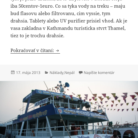
iba 50centov-1euro. Co sa tyka vody na treku – maju
bud flasovu alebo filtrovanu, cim vyssie, tym
drahsia. Tablety alebo UV purifier prisiel vhod. Ak je
vasa zakladna v Kathmandu turisticka stvrt Thamel,
tiez to je trochu drahsie.
Sumár nákladov Nepál
Pokračovať v čítaní:
Publikované
Kategórie
k Sumár nákl
17. mája 2013
Náklady
,
Nepál
Napíšte komentár