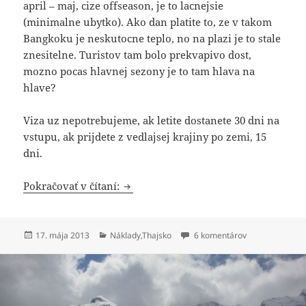
april – maj, cize offseason, je to lacnejsie
(minimalne ubytko). Ako dan platite to, ze v takom
Bangkoku je neskutocne teplo, no na plazi je to stale
znesitelne. Turistov tam bolo prekvapivo dost,
mozno pocas hlavnej sezony je to tam hlava na
hlave?
Viza uz nepotrebujeme, ak letite dostanete 30 dni na
vstupu, ak prijdete z vedlajsej krajiny po zemi, 15
dni.
Sumár nákladov Thajsko
Pokračovať v čítaní:
Publikované
Kategórie
na Sumár nákla
17. mája 2013
Náklady
,
Thajsko
6 komentárov