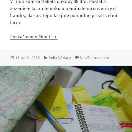
V Indii som sa flakala dokopy 38 dni. Pokial si
zozeniete lacnu letenku a neminate na suveniry ci
handry, da sa v tejto krajine pohodlne prezit velmi
lacno
Sumár nákladov India
Pokračovať v čítaní:
Publikované
Kategórie
k Sumár nákla
18. apríla 2013
India
,
Náklady
Napíšte komentár