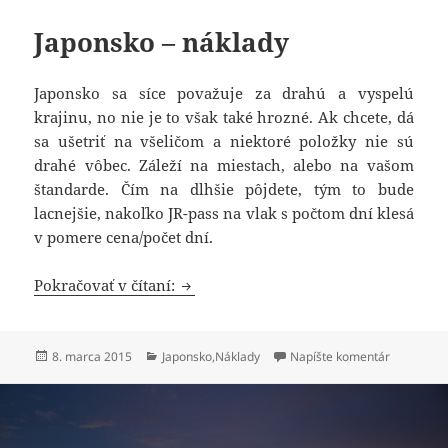
Japonsko – náklady
Japonsko sa síce považuje za drahú a vyspelú
krajinu, no nie je to však také hrozné. Ak chcete, dá
sa ušetriť na všeličom a niektoré položky nie sú
drahé vôbec. Záleží na miestach, alebo na vašom
štandarde. Čím na dlhšie pôjdete, tým to bude
lacnejšie, nakoľko JR-pass na vlak s počtom dní klesá
v pomere cena/počet dní.
Japonsko – náklady
Pokračovať v čítaní:
Publikované
Kategórie
k Japonsko
8. marca 2015
Japonsko
,
Náklady
Napíšte komentár