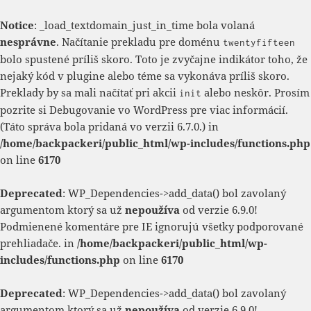
Notice
: _load_textdomain_just_in_time bola volaná
nesprávne
. Načítanie prekladu pre doménu
twentyfifteen
bolo spustené príliš skoro. Toto je zvyčajne indikátor toho, že
nejaký kód v plugine alebo téme sa vykonáva príliš skoro.
Preklady by sa mali načítať pri akcii
alebo neskôr. Prosím
init
pozrite si
Debugovanie vo WordPress
pre viac informácií.
(Táto správa bola pridaná vo verzii 6.7.0.) in
/home/backpackeri/public_html/wp-includes/functions.php
on line
6170
Deprecated
: WP_Dependencies->add_data() bol zavolaný
argumentom ktorý sa už
nepoužíva
od verzie 6.9.0!
Podmienené komentáre pre IE ignorujú všetky podporované
prehliadače. in
/home/backpackeri/public_html/wp-
includes/functions.php
on line
6170
Deprecated
: WP_Dependencies->add_data() bol zavolaný
argumentom ktorý sa už
nepoužíva
od verzie 6.9.0!