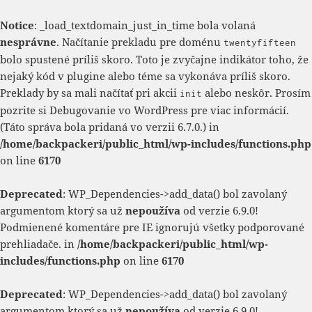
Notice
: _load_textdomain_just_in_time bola volaná
nesprávne
. Načítanie prekladu pre doménu
twentyfifteen
bolo spustené príliš skoro. Toto je zvyčajne indikátor toho, že
nejaký kód v plugine alebo téme sa vykonáva príliš skoro.
Preklady by sa mali načítať pri akcii
alebo neskôr. Prosím
init
pozrite si
Debugovanie vo WordPress
pre viac informácií.
(Táto správa bola pridaná vo verzii 6.7.0.) in
/home/backpackeri/public_html/wp-includes/functions.php
on line
6170
Deprecated
: WP_Dependencies->add_data() bol zavolaný
argumentom ktorý sa už
nepoužíva
od verzie 6.9.0!
Podmienené komentáre pre IE ignorujú všetky podporované
prehliadače. in
/home/backpackeri/public_html/wp-
includes/functions.php
on line
6170
Deprecated
: WP_Dependencies->add_data() bol zavolaný
argumentom ktorý sa už
nepoužíva
od verzie 6.9.0!