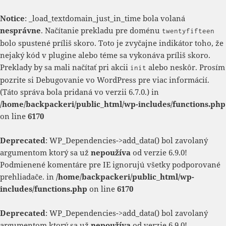
Notice
: _load_textdomain_just_in_time bola volaná
nesprávne
. Načítanie prekladu pre doménu
twentyfifteen
bolo spustené príliš skoro. Toto je zvyčajne indikátor toho, že
nejaký kód v plugine alebo téme sa vykonáva príliš skoro.
Preklady by sa mali načítať pri akcii
alebo neskôr. Prosím
init
pozrite si
Debugovanie vo WordPress
pre viac informácií.
(Táto správa bola pridaná vo verzii 6.7.0.) in
/home/backpackeri/public_html/wp-includes/functions.php
on line
6170
Deprecated
: WP_Dependencies->add_data() bol zavolaný
argumentom ktorý sa už
nepoužíva
od verzie 6.9.0!
Podmienené komentáre pre IE ignorujú všetky podporované
prehliadače. in
/home/backpackeri/public_html/wp-
includes/functions.php
on line
6170
Deprecated
: WP_Dependencies->add_data() bol zavolaný
argumentom ktorý sa už
nepoužíva
od verzie 6.9.0!