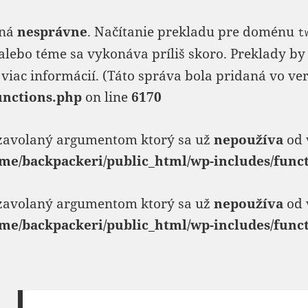
aná
nesprávne
. Načítanie prekladu pre doménu
t
alebo téme sa vykonáva príliš skoro. Preklady by 
viac informácií. (Táto správa bola pridaná vo verzi
unctions.php
on line
6170
 zavolaný argumentom ktorý sa už
nepoužíva
od 
me/backpackeri/public_html/wp-includes/func
 zavolaný argumentom ktorý sa už
nepoužíva
od 
me/backpackeri/public_html/wp-includes/func