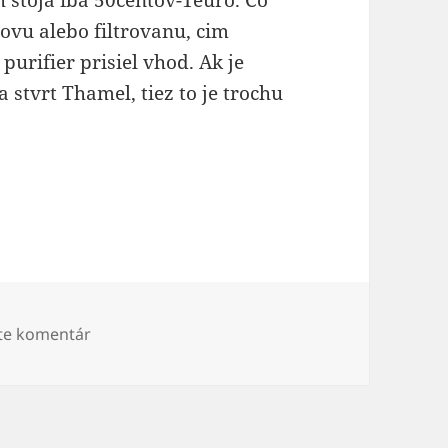
h stoja iba 50centov-1euro. Co
ovu alebo filtrovanu, cim
purifier prisiel vhod. Ak je
stvrt Thamel, tiez to je trochu
Nepál
k Sumár nákladov Nepál
te komentár