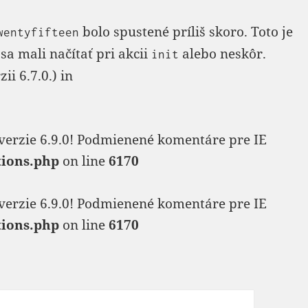
bolo spustené príliš skoro. Toto je
wentyfifteen
sa mali načítať pri akcii
alebo neskôr.
init
i 6.7.0.) in
verzie 6.9.0! Podmienené komentáre pre IE
tions.php
on line
6170
verzie 6.9.0! Podmienené komentáre pre IE
tions.php
on line
6170