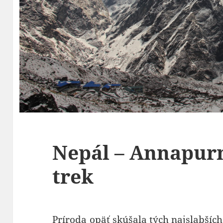
Nepál – Annapur
trek
Príroda opäť skúšala tých najslabších