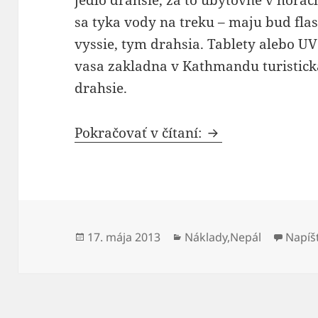
jedlo drahsie, za to ubytovne v horac
sa tyka vody na treku – maju bud flas
vyssie, tym drahsia. Tablety alebo UV 
vasa zakladna v Kathmandu turisticka 
drahsie.
Sumár nákladov 
Pokračovať v čítaní:
Publikované
Kategórie
17. mája 2013
Náklady
,
Nepál
Napíš