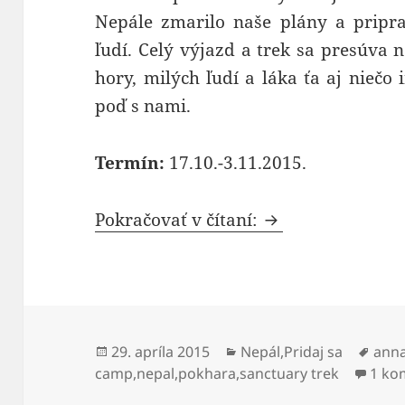
Nepále zmarilo naše plány a pripra
ľudí. Celý výjazd a trek sa presúva 
hory, milých ľudí a láka ťa aj nieč
poď s nami.
Termín:
17.10.-3.11.2015.
Nepál – Annapur
Pokračovať v čítaní:
Publikované
Kategórie
Znač
29. apríla 2015
Nepál
,
Pridaj sa
ann
camp
,
nepal
,
pokhara
,
sanctuary trek
1 ko