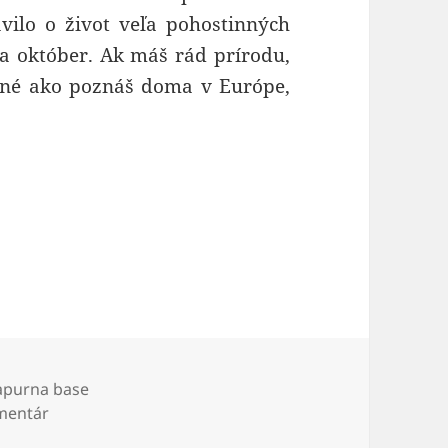
vilo o život veľa pohostinných
na október. Ak máš rád prírodu,
o iné ako poznáš doma v Európe,
na base camp trek
ky
apurna base
na Nepál – Annapurna base camp trek
mentár