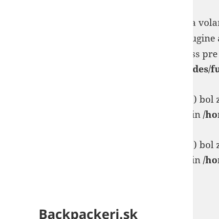
Notice
: _load_textdomain_just_in_time bola vol
zvyčajne indikátor toho, že nejaký kód v plugine 
Prosím pozrite si
Debugovanie vo WordPress
pre 
/home/backpackeri/public_html/wp-includes/f
Deprecated
: WP_Dependencies->add_data() bol
ignorujú všetky podporované prehliadače. in
/ho
Deprecated
: WP_Dependencies->add_data() bol
ignorujú všetky podporované prehliadače. in
/ho
Backpackeri.sk