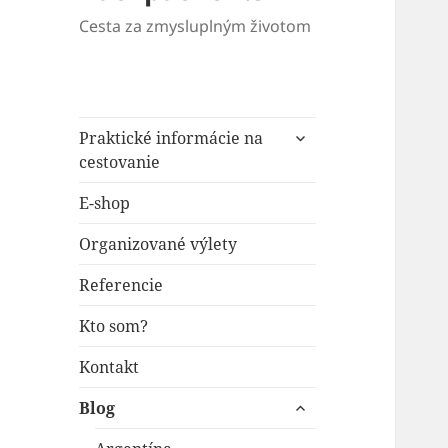
Cesta za zmysluplným životom
rozbaliť
Praktické informácie na
odvodené
cestovanie
menu
E-shop
Organizované výlety
Referencie
Kto som?
Kontakt
rozbaliť
Blog
odvodené
menu