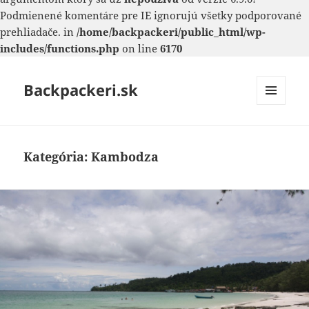
Podmienené komentáre pre IE ignorujú všetky podporované
prehliadače. in
/home/backpackeri/public_html/wp-
includes/functions.php
on line
6170
Backpackeri.sk
MENU
A
WIDGETY
Kategória:
Kambodza