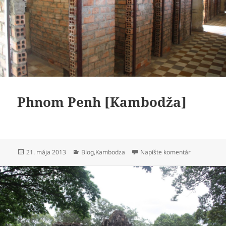
Phnom Penh [Kambodža]
Publikované
Kategórie
k Phnom Pe
21. mája 2013
Blog
,
Kambodza
Napíšte komentár