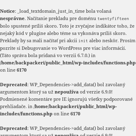
Notice
: _load_textdomain_just_in_time bola volaná
nesprávne
. Načítanie prekladu pre doménu
twentyfifteen
bolo spustené príliš skoro. Toto je zvyčajne indikátor toho, že
nejaký kód v plugine alebo téme sa vykonáva príliš skoro.
Preklady by sa mali načítať pri akcii
alebo neskôr. Prosím
init
pozrite si
Debugovanie vo WordPress
pre viac informácií.
(Táto správa bola pridaná vo verzii 6.7.0.) in
/home/backpackeri/public_html/wp-includes/functions.php
on line
6170
Deprecated
: WP_Dependencies->add_data() bol zavolaný
argumentom ktorý sa už
nepoužíva
od verzie 6.9.0!
Podmienené komentáre pre IE ignorujú všetky podporované
prehliadače. in
/home/backpackeri/public_html/wp-
includes/functions.php
on line
6170
Deprecated
: WP_Dependencies->add_data() bol zavolaný
argumentom ktorý sa už
nepoužíva
od verzie 6.9.0!