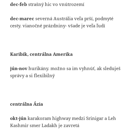
dec-feb
strašný hic vo vnútrozemí
dec-marec
severná Austrália veľa prší, podmyté
cesty. vianočné prázdniny- všade je veľa ľudí
Karibik, centrálna Amerika
jún-nov
hurikány. možno sa im vyhnúť, ak sleduješ
správy a si flexibilný
centrálna Ázia
okt-jún
karakoram highway medzi Srinigar a Leh
Kashmir smer Ladakh je zavretá