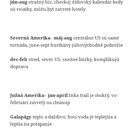
jún-aug
strašný hic, checkuj židovský kalendár kedy
sú sviatky, môžu byť zavreté hotely
Severná Amerika
–
máj-aug
centrálne US sú samé
tornáda, june-sept hurikány juhovýchodné pobrežie
dec-feb
stred, sever US, snežné búrky, komplikujú
dopravu
Južná Amerika
–
jan-april
Inka trail je mokrý, vo
februári zavretý na cleanup
Galapágy
teplo a daždivo, hoci voda je teplejšia a
lepšia na potápanie