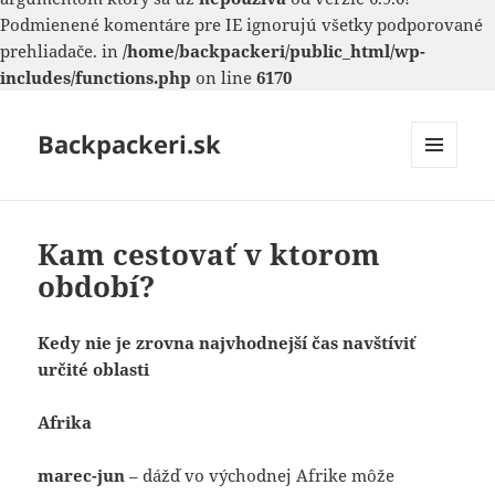
Podmienené komentáre pre IE ignorujú všetky podporované
prehliadače. in
/home/backpackeri/public_html/wp-
includes/functions.php
on line
6170
Backpackeri.sk
MENU
A
WIDGETY
Kam cestovať v ktorom
období?
Kedy nie je zrovna najvhodnejší čas navštíviť
určité oblasti
Afrika
marec-jun
– dážď vo východnej Afrike môže