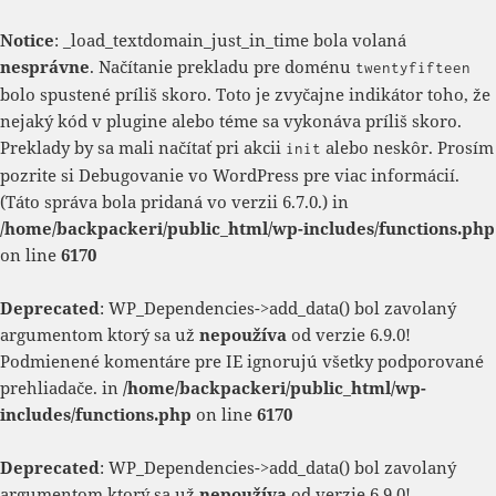
Notice
: _load_textdomain_just_in_time bola volaná
nesprávne
. Načítanie prekladu pre doménu
twentyfifteen
bolo spustené príliš skoro. Toto je zvyčajne indikátor toho, že
nejaký kód v plugine alebo téme sa vykonáva príliš skoro.
Preklady by sa mali načítať pri akcii
alebo neskôr. Prosím
init
pozrite si
Debugovanie vo WordPress
pre viac informácií.
(Táto správa bola pridaná vo verzii 6.7.0.) in
/home/backpackeri/public_html/wp-includes/functions.php
on line
6170
Deprecated
: WP_Dependencies->add_data() bol zavolaný
argumentom ktorý sa už
nepoužíva
od verzie 6.9.0!
Podmienené komentáre pre IE ignorujú všetky podporované
prehliadače. in
/home/backpackeri/public_html/wp-
includes/functions.php
on line
6170
Deprecated
: WP_Dependencies->add_data() bol zavolaný
argumentom ktorý sa už
nepoužíva
od verzie 6.9.0!