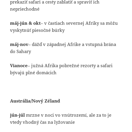
prekaziť safari a cesty zablatiť a spraviť ich
nepriechodné
máj-jún & okt
– v častiach severnej Afriky sa môžu
vyskytnúť piesočné búrky
máj-nov
– dážď v západnej Afrike a vstupná brána
do Sahary
Vianoce
– južná Afrika pobrežné rezorty a safari
bývajú plné domácich
Austrália/Nový Zéland
jún-júl
mrzne v noci vo vnútrozemí, ale za to je
vtedy vhodný čas na lyžovanie