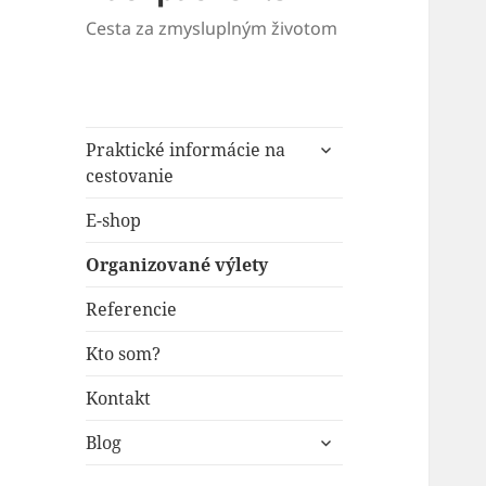
Cesta za zmysluplným životom
rozbaliť
Praktické informácie na
odvodené
cestovanie
menu
E-shop
Organizované výlety
Referencie
Kto som?
Kontakt
rozbaliť
Blog
odvodené
menu