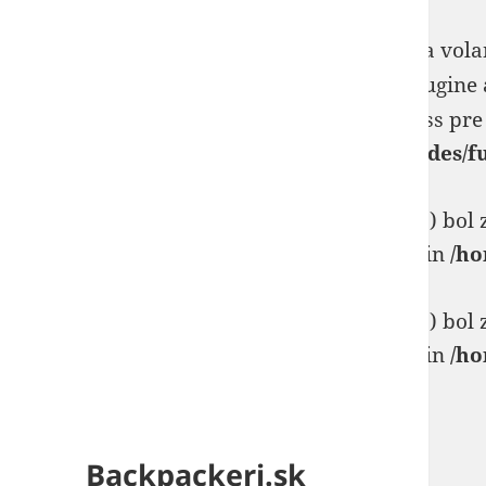
Notice
: _load_textdomain_just_in_time bola vol
zvyčajne indikátor toho, že nejaký kód v plugine 
Prosím pozrite si
Debugovanie vo WordPress
pre 
/home/backpackeri/public_html/wp-includes/f
Deprecated
: WP_Dependencies->add_data() bol
ignorujú všetky podporované prehliadače. in
/ho
Deprecated
: WP_Dependencies->add_data() bol
ignorujú všetky podporované prehliadače. in
/ho
Backpackeri.sk