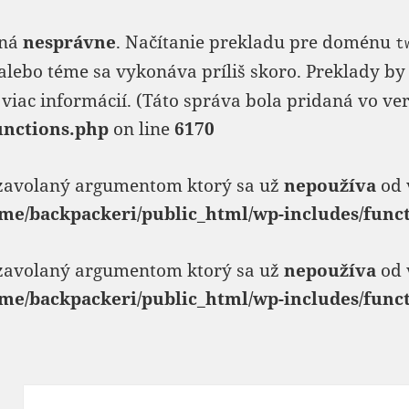
aná
nesprávne
. Načítanie prekladu pre doménu
t
alebo téme sa vykonáva príliš skoro. Preklady by 
viac informácií. (Táto správa bola pridaná vo verzi
unctions.php
on line
6170
 zavolaný argumentom ktorý sa už
nepoužíva
od 
me/backpackeri/public_html/wp-includes/func
 zavolaný argumentom ktorý sa už
nepoužíva
od 
me/backpackeri/public_html/wp-includes/func