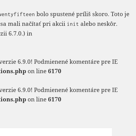
bolo spustené príliš skoro. Toto je
wentyfifteen
sa mali načítať pri akcii
alebo neskôr.
init
i 6.7.0.) in
verzie 6.9.0! Podmienené komentáre pre IE
tions.php
on line
6170
verzie 6.9.0! Podmienené komentáre pre IE
tions.php
on line
6170