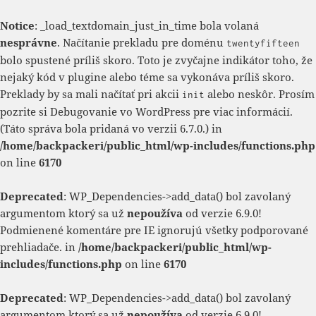
Notice
: _load_textdomain_just_in_time bola volaná
nesprávne
. Načítanie prekladu pre doménu
twentyfifteen
bolo spustené príliš skoro. Toto je zvyčajne indikátor toho, že
nejaký kód v plugine alebo téme sa vykonáva príliš skoro.
Preklady by sa mali načítať pri akcii
alebo neskôr. Prosím
init
pozrite si
Debugovanie vo WordPress
pre viac informácií.
(Táto správa bola pridaná vo verzii 6.7.0.) in
/home/backpackeri/public_html/wp-includes/functions.php
on line
6170
Deprecated
: WP_Dependencies->add_data() bol zavolaný
argumentom ktorý sa už
nepoužíva
od verzie 6.9.0!
Podmienené komentáre pre IE ignorujú všetky podporované
prehliadače. in
/home/backpackeri/public_html/wp-
includes/functions.php
on line
6170
Deprecated
: WP_Dependencies->add_data() bol zavolaný
argumentom ktorý sa už
nepoužíva
od verzie 6.9.0!