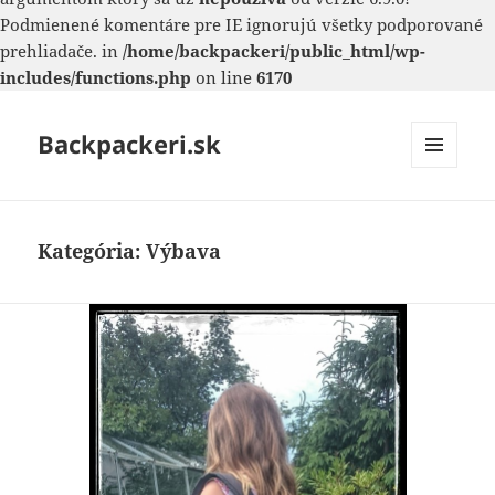
Podmienené komentáre pre IE ignorujú všetky podporované
prehliadače. in
/home/backpackeri/public_html/wp-
includes/functions.php
on line
6170
Backpackeri.sk
MENU
A
WIDGETY
Kategória:
Výbava