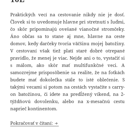
Praktických vecí na cestovanie nikdy nie je dosť.
Človek si to uvedomuje hlavne pri stretnutí s ľuďmi,
čo skôr pripomínajú ovešané vianočné stromčeky.
Áno občas sa to stane aj mne, hlavne na ceste
domov, kedy darčeky tvoria väčšinu mojej batožiny.
V cestovaní však tiež platí staré dobré otrepané
pravidlo, že menej je viac. Nejde ani o to, vystačiť si
s málom, ako skôr mať multifunkčné veci. A
samozrejme prisposôbenie sa realite, že na fotkách
budete mať dokolečka stále to isté oblečenie. S
takými vecami si potom na cestách vystačíte s carry-
on batožinou, či idete na predĺžený víkend, na 2-
týždňovú dovolenku, alebo na x-mesačnú cestu
naprieč kontinentom.
Vychytávka na cestovanie: daypack 
Pokračovať v čítaní: