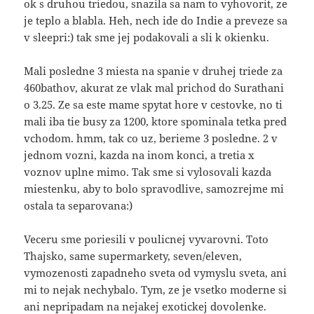
ok s druhou triedou, snazila sa nam to vyhovorit, ze
je teplo a blabla. Heh, nech ide do Indie a preveze sa
v sleepri:) tak sme jej podakovali a sli k okienku.
Mali posledne 3 miesta na spanie v druhej triede za
460bathov, akurat ze vlak mal prichod do Surathani
o 3.25. Ze sa este mame spytat hore v cestovke, no ti
mali iba tie busy za 1200, ktore spominala tetka pred
vchodom. hmm, tak co uz, berieme 3 posledne. 2 v
jednom vozni, kazda na inom konci, a tretia x
voznov uplne mimo. Tak sme si vylosovali kazda
miestenku, aby to bolo spravodlive, samozrejme mi
ostala ta separovana:)
Veceru sme poriesili v poulicnej vyvarovni. Toto
Thajsko, same supermarkety, seven/eleven,
vymozenosti zapadneho sveta od vymyslu sveta, ani
mi to nejak nechybalo. Tym, ze je vsetko moderne si
ani nepripadam na nejakej exotickej dovolenke.