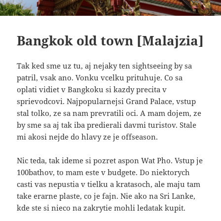
Bangkok old town [Malajzia]
Tak ked sme uz tu, aj nejaky ten sightseeing by sa
patril, vsak ano. Vonku vcelku prituhuje. Co sa
oplati vidiet v Bangkoku si kazdy precita v
sprievodcovi. Najpopularnejsi Grand Palace, vstup
stal tolko, ze sa nam prevratili oci. A mam dojem, ze
by sme sa aj tak iba predierali davmi turistov. Stale
mi akosi nejde do hlavy ze je offseason.
Nic teda, tak ideme si pozret aspon Wat Pho. Vstup je
100bathov, to mam este v budgete. Do niektorych
casti vas nepustia v tielku a kratasoch, ale maju tam
take erarne plaste, co je fajn. Nie ako na Sri Lanke,
kde ste si nieco na zakrytie mohli ledatak kupit.