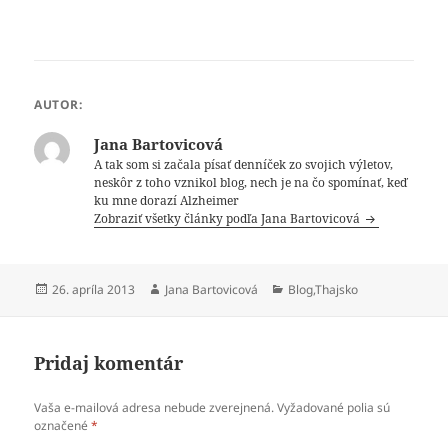
AUTOR:
Jana Bartovicová
A tak som si začala písať denníček zo svojich výletov,
neskôr z toho vznikol blog, nech je na čo spomínať, keď
ku mne dorazí Alzheimer
Zobraziť všetky články podľa Jana Bartovicová
Publikované
Autor
Kategórie
26. apríla 2013
Jana Bartovicová
Blog
,
Thajsko
Pridaj komentár
Vaša e-mailová adresa nebude zverejnená.
Vyžadované polia sú
označené
*