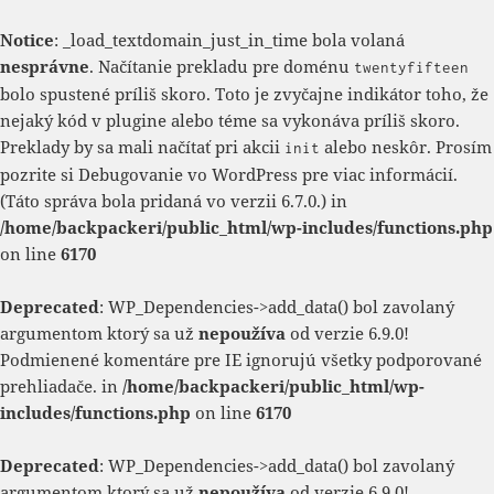
Notice
: _load_textdomain_just_in_time bola volaná
nesprávne
. Načítanie prekladu pre doménu
twentyfifteen
bolo spustené príliš skoro. Toto je zvyčajne indikátor toho, že
nejaký kód v plugine alebo téme sa vykonáva príliš skoro.
Preklady by sa mali načítať pri akcii
alebo neskôr. Prosím
init
pozrite si
Debugovanie vo WordPress
pre viac informácií.
(Táto správa bola pridaná vo verzii 6.7.0.) in
/home/backpackeri/public_html/wp-includes/functions.php
on line
6170
Deprecated
: WP_Dependencies->add_data() bol zavolaný
argumentom ktorý sa už
nepoužíva
od verzie 6.9.0!
Podmienené komentáre pre IE ignorujú všetky podporované
prehliadače. in
/home/backpackeri/public_html/wp-
includes/functions.php
on line
6170
Deprecated
: WP_Dependencies->add_data() bol zavolaný
argumentom ktorý sa už
nepoužíva
od verzie 6.9.0!