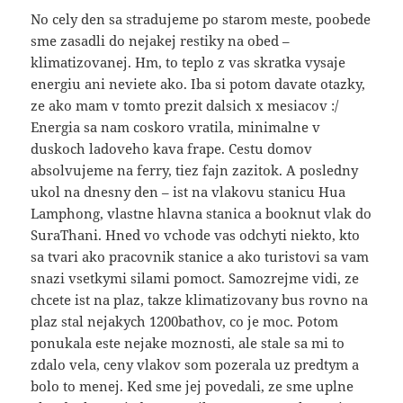
No cely den sa stradujeme po starom meste, poobede
sme zasadli do nejakej restiky na obed –
klimatizovanej. Hm, to teplo z vas skratka vysaje
energiu ani neviete ako. Iba si potom davate otazky,
ze ako mam v tomto prezit dalsich x mesiacov :/
Energia sa nam coskoro vratila, minimalne v
duskoch ladoveho kava frape. Cestu domov
absolvujeme na ferry, tiez fajn zazitok. A posledny
ukol na dnesny den – ist na vlakovu stanicu Hua
Lamphong, vlastne hlavna stanica a booknut vlak do
SuraThani. Hned vo vchode vas odchyti niekto, kto
sa tvari ako pracovnik stanice a ako turistovi sa vam
snazi vsetkymi silami pomoct. Samozrejme vidi, ze
chcete ist na plaz, takze klimatizovany bus rovno na
plaz stal nejakych 1200bathov, co je moc. Potom
ponukala este nejake moznosti, ale stale sa mi to
zdalo vela, ceny vlakov som pozerala uz predtym a
bolo to menej. Ked sme jej povedali, ze sme uplne