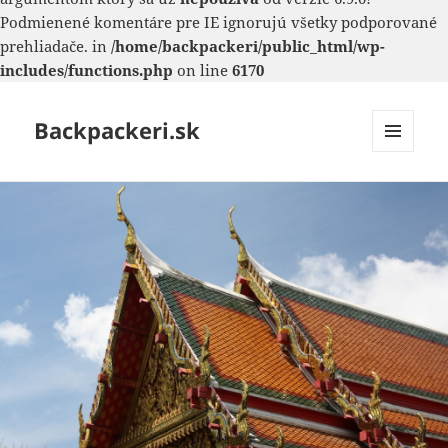
Podmienené komentáre pre IE ignorujú všetky podporované
prehliadače. in
/home/backpackeri/public_html/wp-
includes/functions.php
on line
6170
Backpackeri.sk
MENU
A
WIDGETY