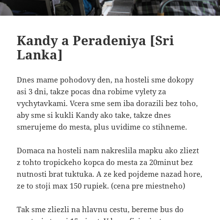
Kandy a Peradeniya [Sri
Lanka]
Dnes mame pohodovy den, na hosteli sme dokopy
asi 3 dni, takze pocas dna robime vylety za
vychytavkami. Vcera sme sem iba dorazili bez toho,
aby sme si kukli Kandy ako take, takze dnes
smerujeme do mesta, plus uvidime co stihneme.
Domaca na hosteli nam nakreslila mapku ako zliezt
z tohto tropickeho kopca do mesta za 20minut bez
nutnosti brat tuktuka. A ze ked pojdeme nazad hore,
ze to stoji max 150 rupiek. (cena pre miestneho)
Tak sme zliezli na hlavnu cestu, bereme bus do