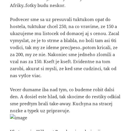
Afriky..fotky budu neskor.
Podvecer sme sa uz presuvali tuktukom opat do
hostela, tuktukar chcel 250, na co vravime, ze 150 a
ukazujeme mu listocek od domacej aj s cenou. Zacal
vymyslat, ze je to strme a blabla, no boli tam asi 6ti
vodici, tak my ze ideme prec/peso..potom kricali, ze
za 200, my ze nie. Nakoniec sme jedneho zlomili a
vzal nas za 150. Kseft je kseft. Evidentne na tom
zarobi, akurat si mysli, ze ked sme cudzinci, tak od
nas vytlce viac.
Vecer dumame iba nad tym, co budeme robit dalsi
den. A dosiel este hlad, tak skocime do restiky odkial
sme predtym brali take-away. Kuchyna na stracej
nozke a typek uz pripravuje.