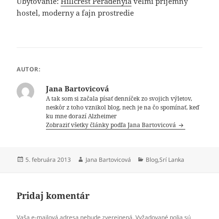
Ubytovanie:
Hillcrest Peradenyia
velmi prijemny
hostel, moderny a fajn prostredie
AUTOR:
Jana Bartovicová
A tak som si začala písať denníček zo svojich výletov,
neskôr z toho vznikol blog, nech je na čo spomínať, keď
ku mne dorazí Alzheimer
Zobraziť všetky články podľa Jana Bartovicová
Publikované
Autor
Kategórie
5. februára 2013
Jana Bartovicová
Blog
,
Srí Lanka
Pridaj komentár
Vaša e-mailová adresa nebude zverejnená.
Vyžadované polia sú