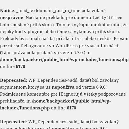
Notice
: _load_textdomain_just_in_time bola volaná
nesprávne
. Načítanie prekladu pre doménu
twentyfifteen
bolo spustené príliš skoro. Toto je zvyčajne indikátor toho, že
nejaký kód v plugine alebo téme sa vykonáva príliš skoro.
Preklady by sa mali načítať pri akcii
alebo neskôr. Prosím
init
pozrite si
Debugovanie vo WordPress
pre viac informácií.
(Táto správa bola pridaná vo verzii 6.7.0.) in
/home/backpackeri/public_html/wp-includes/functions.php
on line
6170
Deprecated
: WP_Dependencies->add_data() bol zavolaný
argumentom ktorý sa už
nepoužíva
od verzie 6.9.0!
Podmienené komentáre pre IE ignorujú všetky podporované
prehliadače. in
/home/backpackeri/public_html/wp-
includes/functions.php
on line
6170
Deprecated
: WP_Dependencies->add_data() bol zavolaný
argumentom ktorý sa už
nepoužíva
od verzie 6.9.0!