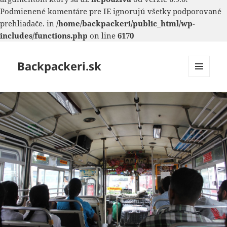
Podmienené komentáre pre IE ignorujú všetky podporované
prehliadače. in
/home/backpackeri/public_html/wp-
includes/functions.php
on line
6170
Backpackeri.sk
MENU
A
WIDGETY