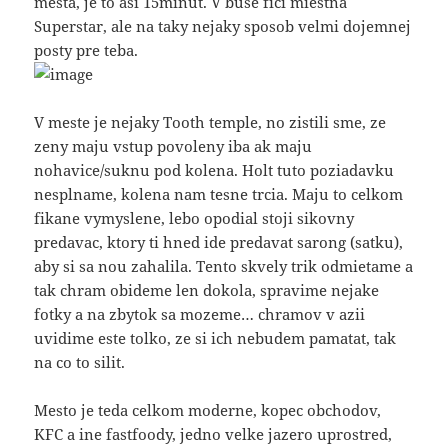
mesta, je to asi 15minut. V buse fici miestna
Superstar, ale na taky nejaky sposob velmi dojemnej
posty pre teba.
V meste je nejaky Tooth temple, no zistili sme, ze
zeny maju vstup povoleny iba ak maju
nohavice/suknu pod kolena. Holt tuto poziadavku
nesplname, kolena nam tesne trcia. Maju to celkom
fikane vymyslene, lebo opodial stoji sikovny
predavac, ktory ti hned ide predavat sarong (satku),
aby si sa nou zahalila. Tento skvely trik odmietame a
tak chram obideme len dokola, spravime nejake
fotky a na zbytok sa mozeme… chramov v azii
uvidime este tolko, ze si ich nebudem pamatat, tak
na co to silit.
Mesto je teda celkom moderne, kopec obchodov,
KFC a ine fastfoody, jedno velke jazero uprostred,