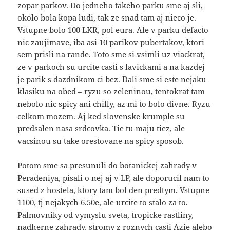
zopar parkov. Do jedneho takeho parku sme aj sli,
okolo bola kopa ludi, tak ze snad tam aj nieco je.
Vstupne bolo 100 LKR, pol eura. Ale v parku defacto
nic zaujimave, iba asi 10 parikov pubertakov, ktori
sem prisli na rande. Toto sme si vsimli uz viackrat,
ze v parkoch su urcite casti s lavickami a na kazdej
je parik s dazdnikom ci bez. Dali sme si este nejaku
klasiku na obed – ryzu so zeleninou, tentokrat tam
nebolo nic spicy ani chilly, az mi to bolo divne. Ryzu
celkom mozem. Aj ked slovenske krumple su
predsalen nasa srdcovka. Tie tu maju tiez, ale
vacsinou su take orestovane na spicy sposob.
Potom sme sa presunuli do botanickej zahrady v
Peradeniya, pisali o nej aj v LP, ale doporucil nam to
sused z hostela, ktory tam bol den predtym. Vstupne
1100, tj nejakych 6.50e, ale urcite to stalo za to.
Palmovniky od vymyslu sveta, tropicke rastliny,
nadherne zahrady, stromy z roznych casti Azie alebo