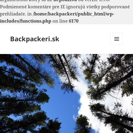
Podmienené komentáre pre IE ignorujú všetky podporované
prehliadače. in
/home/backpackeri/public_html/wp-
includes/functions.php
on line
6170
Backpackeri.sk
MENU
A
WIDGETY