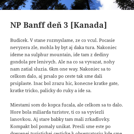
NP Banff deň 3 [Kanada]
Budicek. V stane rozmyslame, ze co vcul. Pocasie
nevyzera zle, mohla by byt aj daka tura. Nakoniec
ideme na sulphur mountain, ide tam z dediny
gondola pre lenivych. Ale na co sa vyvazat, nohy
nam zatial sluzia. 6km one way. Nakoniec sa to
celkom dalo, aj prsalo po ceste tak sme dali
prsiplaste. Inac bol zrazu hic, konecne kratke gate,
kratke tricko, palicky do ruky a ide sa.
Miestami som do kopca fucala, ale celkom sa to dalo.
Hore bola miliarda turistov, ti co sa vyviezli
lanovkou. Aj stare babky tam mali zrkadlovky.
Kompakt bol pomaly unikat. Presli sme este po
drevenej turistickej cesticke k observatoriu kde sme