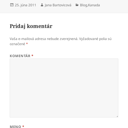
Publikované
Autor
Kategórie
25. júna 2011
Jana Bartovicová
Blog
,
Kanada
Pridaj komentár
Vaša e-mailová adresa nebude zverejnená.
Vyžadované polia sú
označené
*
KOMENTÁR
*
MENO
*