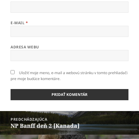
E-MAIL
*
ADRESA WEBU
Uložiť moje meno, e-mail a webovú stránku v tomto prehliadači
pre moje budúce komentáre.
Navigácia
PREDCHÁDZAJÚCA
v
NP Banff deň 2 [Kanada]
Predchádzajúci
článku
článok: