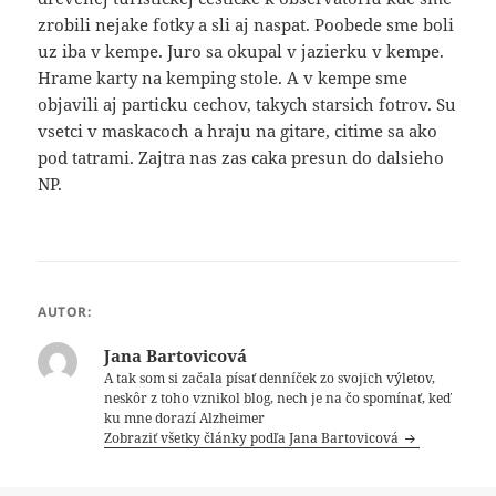
zrobili nejake fotky a sli aj naspat. Poobede sme boli
uz iba v kempe. Juro sa okupal v jazierku v kempe.
Hrame karty na kemping stole. A v kempe sme
objavili aj particku cechov, takych starsich fotrov. Su
vsetci v maskacoch a hraju na gitare, citime sa ako
pod tatrami. Zajtra nas zas caka presun do dalsieho
NP.
AUTOR:
Jana Bartovicová
A tak som si začala písať denníček zo svojich výletov,
neskôr z toho vznikol blog, nech je na čo spomínať, keď
ku mne dorazí Alzheimer
Zobraziť všetky články podľa Jana Bartovicová