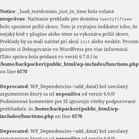
Notice
: _load_textdomain_just_in_time bola volaná
nesprávne
. Načítanie prekladu pre doménu
twentyfifteen
bolo spustené príliš skoro. Toto je zvyčajne indikátor toho, že
nejaký kód v plugine alebo téme sa vykonáva príliš skoro.
Preklady by sa mali načítať pri akcii
alebo neskôr. Prosím
init
pozrite si
Debugovanie vo WordPress
pre viac informácií.
(Táto správa bola pridaná vo verzii 6.7.0.) in
/home/backpackeri/public_html/wp-includes/functions.php
on line
6170
Deprecated
: WP_Dependencies->add_data() bol zavolaný
argumentom ktorý sa už
nepoužíva
od verzie 6.9.0!
Podmienené komentáre pre IE ignorujú všetky podporované
prehliadače. in
/home/backpackeri/public_html/wp-
includes/functions.php
on line
6170
Deprecated
: WP_Dependencies->add_data() bol zavolaný
argumentom ktorý sa už
nepoužíva
od verzie 6.9.0!