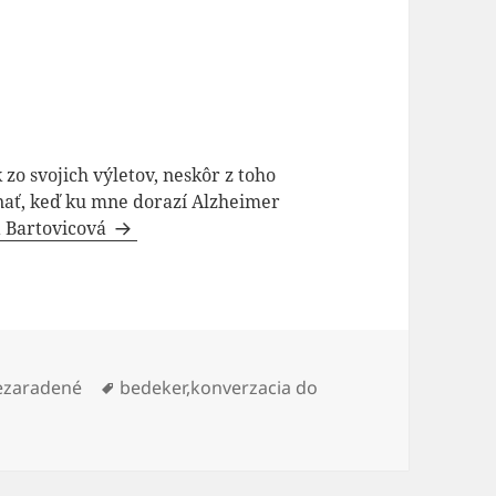
 zo svojich výletov, neskôr z toho
ínať, keď ku mne dorazí Alzheimer
a Bartovicová
tegórie
Značky
ezaradené
bedeker
,
konverzacia do