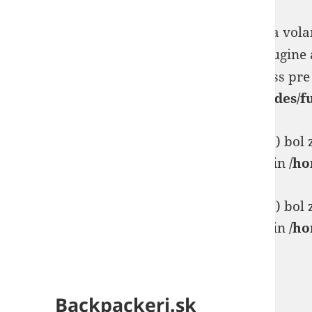
Notice
: _load_textdomain_just_in_time bola vol
zvyčajne indikátor toho, že nejaký kód v plugine 
Prosím pozrite si
Debugovanie vo WordPress
pre 
/home/backpackeri/public_html/wp-includes/f
Deprecated
: WP_Dependencies->add_data() bol
ignorujú všetky podporované prehliadače. in
/ho
Deprecated
: WP_Dependencies->add_data() bol
ignorujú všetky podporované prehliadače. in
/ho
Backpackeri.sk