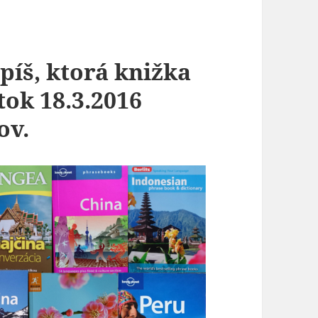
píš, ktorá knižka
atok 18.3.2016
ov.