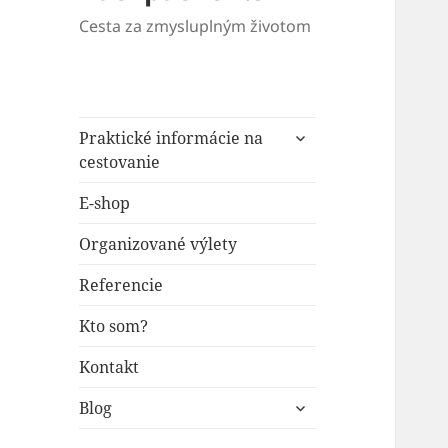
Cesta za zmysluplným životom
rozbaliť
Praktické informácie na
odvodené
cestovanie
menu
E-shop
Organizované výlety
Referencie
Kto som?
Kontakt
rozbaliť
Blog
odvodené
menu