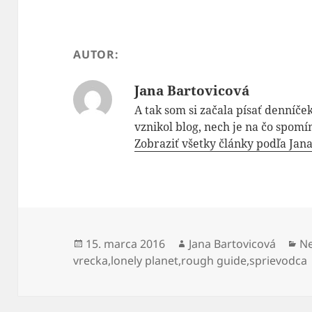
AUTOR:
Jana Bartovicová
A tak som si začala písať denníček
vznikol blog, nech je na čo spom
Zobraziť všetky články podľa Jan
Publikované
Autor
Ka
15. marca 2016
Jana Bartovicová
N
vrecka
,
lonely planet
,
rough guide
,
sprievodca