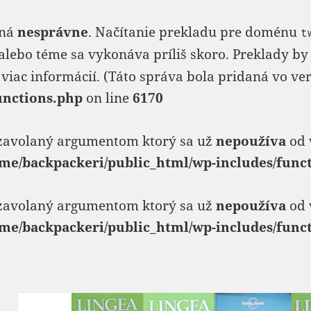
aná
nesprávne
. Načítanie prekladu pre doménu
t
alebo téme sa vykonáva príliš skoro. Preklady by 
viac informácií. (Táto správa bola pridaná vo verzi
unctions.php
on line
6170
 zavolaný argumentom ktorý sa už
nepoužíva
od 
me/backpackeri/public_html/wp-includes/func
 zavolaný argumentom ktorý sa už
nepoužíva
od 
me/backpackeri/public_html/wp-includes/func