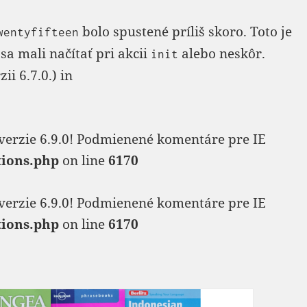
bolo spustené príliš skoro. Toto je
wentyfifteen
sa mali načítať pri akcii
alebo neskôr.
init
i 6.7.0.) in
verzie 6.9.0! Podmienené komentáre pre IE
tions.php
on line
6170
verzie 6.9.0! Podmienené komentáre pre IE
tions.php
on line
6170