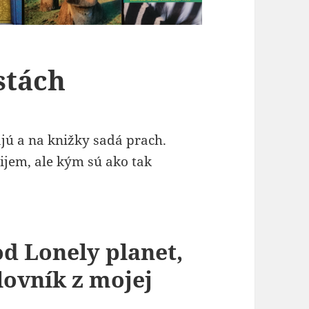
stách
jú a na knižky sadá prach.
ijem, ale kým sú ako tak
od Lonely planet,
lovník z mojej