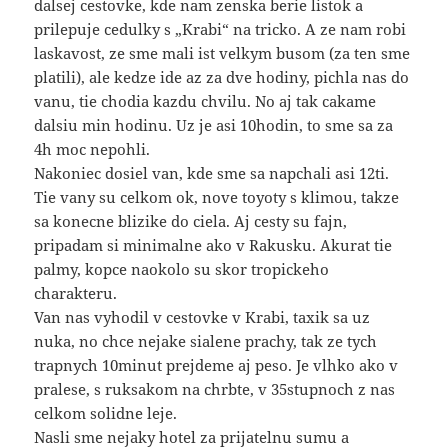
dalsej cestovke, kde nam zenska berie listok a
prilepuje cedulky s „Krabi“ na tricko. A ze nam robi
laskavost, ze sme mali ist velkym busom (za ten sme
platili), ale kedze ide az za dve hodiny, pichla nas do
vanu, tie chodia kazdu chvilu. No aj tak cakame
dalsiu min hodinu. Uz je asi 10hodin, to sme sa za
4h moc nepohli.
Nakoniec dosiel van, kde sme sa napchali asi 12ti.
Tie vany su celkom ok, nove toyoty s klimou, takze
sa konecne blizike do ciela. Aj cesty su fajn,
pripadam si minimalne ako v Rakusku. Akurat tie
palmy, kopce naokolo su skor tropickeho
charakteru.
Van nas vyhodil v cestovke v Krabi, taxik sa uz
nuka, no chce nejake sialene prachy, tak ze tych
trapnych 10minut prejdeme aj peso. Je vlhko ako v
pralese, s ruksakom na chrbte, v 35stupnoch z nas
celkom solidne leje.
Nasli sme nejaky hotel za prijatelnu sumu a