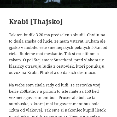
Krabi [Thajsko]
Tak ten budik 3.20 ma predsalen zobudil. Chvilu na
to dosla smska od lucie, ze mam vstavat. Kukam ale
gpsko v mobile, este sme nejakych peknych 50km od
ciela. Budeme mat meskanie. Tak si este liham a
cakam. O pol 5tej sme v Surathani, pred vlakom uz
klasicky otravuju ludia z cestoviek, ktori ponukaju
odvoz na Krabi, Phuket a do dalsich destinacii.
Na webe som citala rady od ludi, ze cestovka vraj
berie 250bathov a pritom to iste mate za 150 ked
vezmete government bus. Pruser ale bol, ze ta
autobuska, z ktorej mal ist government bus bola
12km od vlakovej. Tak sme si nakoniec kupili listok
u cestovky, tvrdili ze vyrazaju o 7mej a ide velky