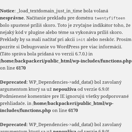
Notice
: _load_textdomain_just_in_time bola volaná
nesprávne
. Načítanie prekladu pre doménu
twentyfifteen
bolo spustené príliš skoro. Toto je zvyčajne indikátor toho, že
nejaký kód v plugine alebo téme sa vykonáva príliš skoro.
Preklady by sa mali načítať pri akcii
alebo neskôr. Prosím
init
pozrite si
Debugovanie vo WordPress
pre viac informácií.
(Táto správa bola pridaná vo verzii 6.7.0.) in
/home/backpackeri/public_html/wp-includes/functions.php
on line
6170
Deprecated
: WP_Dependencies->add_data() bol zavolaný
argumentom ktorý sa už
nepoužíva
od verzie 6.9.0!
Podmienené komentáre pre IE ignorujú všetky podporované
prehliadače. in
/home/backpackeri/public_html/wp-
includes/functions.php
on line
6170
Deprecated
: WP_Dependencies->add_data() bol zavolaný
argumentom ktorý sa už
nepoužíva
od verzie 6.9.0!