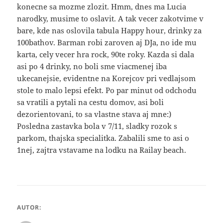
konecne sa mozme zlozit. Hmm, dnes ma Lucia
narodky, musime to oslavit. A tak vecer zakotvime v
bare, kde nas oslovila tabula Happy hour, drinky za
100bathov. Barman robi zaroven aj DJa, no ide mu
karta, cely vecer hra rock, 90te roky. Kazda si dala
asi po 4 drinky, no boli sme viacmenej iba
ukecanejsie, evidentne na Korejcov pri vedlajsom
stole to malo lepsi efekt. Po par minut od odchodu
sa vratili a pytali na cestu domov, asi boli
dezorientovani, to sa vlastne stava aj mne:)
Posledna zastavka bola v 7/11, sladky rozok s
parkom, thajska specialitka. Zabalili sme to asi o
1nej, zajtra vstavame na lodku na Railay beach.
AUTOR: