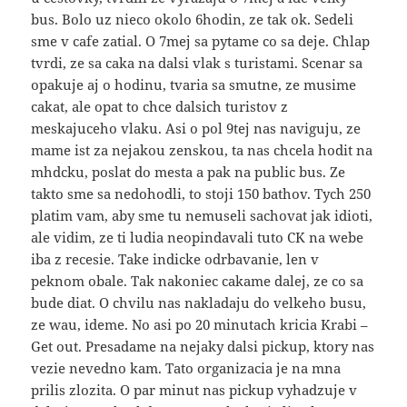
bus. Bolo uz nieco okolo 6hodin, ze tak ok. Sedeli
sme v cafe zatial. O 7mej sa pytame co sa deje. Chlap
tvrdi, ze sa caka na dalsi vlak s turistami. Scenar sa
opakuje aj o hodinu, tvaria sa smutne, ze musime
cakat, ale opat to chce dalsich turistov z
meskajuceho vlaku. Asi o pol 9tej nas naviguju, ze
mame ist za nejakou zenskou, ta nas chcela hodit na
mhdcku, poslat do mesta a pak na public bus. Ze
takto sme sa nedohodli, to stoji 150 bathov. Tych 250
platim vam, aby sme tu nemuseli sachovat jak idioti,
ale vidim, ze ti ludia neopindavali tuto CK na webe
iba z recesie. Take indicke odrbavanie, len v
peknom obale. Tak nakoniec cakame dalej, ze co sa
bude diat. O chvilu nas nakladaju do velkeho busu,
ze wau, ideme. No asi po 20 minutach kricia Krabi –
Get out. Presadame na nejaky dalsi pickup, ktory nas
vezie nevedno kam. Tato organizacia je na mna
prilis zlozita. O par minut nas pickup vyhadzuje v