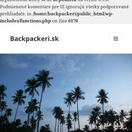
Podmienené komentáre pre IE ignorujú všetky podporované
prehliadače. in
/home/backpackeri/public_html/wp-
includes/functions.php
on line
6170
Backpackeri.sk
MENU
A
WIDGETY