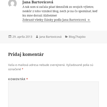
Jana Bartovicová
A tak som si začala písať denníček zo svojich výletov,
neskôr z toho vznikol blog, nech je na čo spomínať, keď
ku mne dorazí Alzheimer
Zobraziť všetky články podľa Jana Bartovicová
Publikované
Autor
Kategórie
29. apríla 2013
Jana Bartovicová
Blog
,
Thajsko
Pridaj komentár
Vaša e-mailová adresa nebude zverejnená.
Vyžadované polia sú
označené
*
KOMENTÁR
*