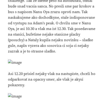
challenge. Tak ze ideme peso na autobusku, odtial
bude snad vacsia sanca. No presli sme par krokov a
bus s napisom Nanu Oya zrazu oproti nam. Tak
naskakujeme ako dochodkyne, stale indisponovane
od vystupu na Adam’s peak. O chvilu sme v Nanu
Oya, je asi 10.30 a vlak ma ist 12.30. Tak posedavame
na stanici, bufetime nejake stanicne placky
(posuchy) a Nataly kupila nejaku novinku – sladke
gule, napln vyzera ako sosovica ci soja ci nejaky
zazrak a je to strasne sladke.
Asi 12.20 prisiel nejaky vlak na nastupiste, chceli ho
odparkovat na opacny smer, ale vlak je akysi
pokazeny.