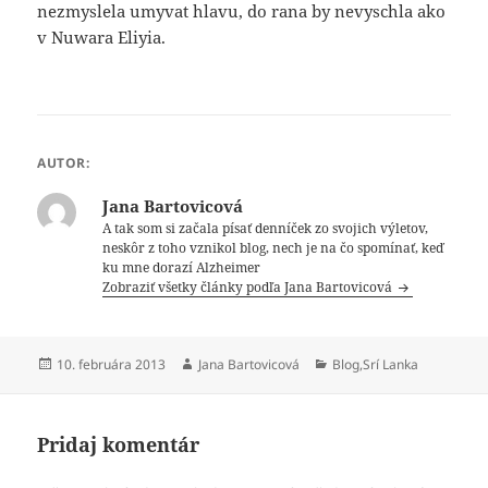
nezmyslela umyvat hlavu, do rana by nevyschla ako
v Nuwara Eliyia.
AUTOR:
Jana Bartovicová
A tak som si začala písať denníček zo svojich výletov,
neskôr z toho vznikol blog, nech je na čo spomínať, keď
ku mne dorazí Alzheimer
Zobraziť všetky články podľa Jana Bartovicová
Publikované
Autor
Kategórie
10. februára 2013
Jana Bartovicová
Blog
,
Srí Lanka
Pridaj komentár