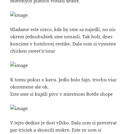
miestnych platoch vcelku drahe.
Hladame este nieco, kde by sme sa najedli, no nic
okrem jednohubiek sme nenasli. Tak holt, dnes
koncime v hotelovej restike. Dala som si vysnene
chicken sweet’n’sour
K tomu pokus o kavu. Jedlo bolo fajn, trochu viac
okorenene ale ok.
Este sme si kupili pivo v miestnom Bottle shope
V tejto dedine je dost vlhko. Dala som si prevetrat
par triciek a skoncili mokre. Este ze som si