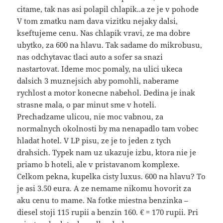
citame, tak nas asi polapil chlapik..a ze je v pohode
V tom zmatku nam dava vizitku nejaky dalsi,
kseftujeme cenu. Nas chlapik vravi, ze ma dobre
ubytko, za 600 na hlavu. Tak sadame do mikrobusu,
nas odchytavac tlaci auto a sofer sa snazi
nastartovat. Ideme moc pomaly, na ulici ukeca
dalsich 3 muznejsich aby pomohli, naberame
rychlost a motor konecne nabehol. Dedina je inak
strasne mala, o par minut sme v hoteli.
Prechadzame ulicou, nie moc vabnou, za
normalnych okolnosti by ma nenapadlo tam vobec
hladat hotel. V LP pisu, ze je to jeden z tych
drahsich. Typek nam uz ukazuje izbu, ktora nie je
priamo b hoteli, ale v pristavanom komplexe.
Celkom pekna, kupelka cisty luxus. 600 na hlavu? To
je asi 3.50 eura. A ze nemame nikomu hovorit za
aku cenu to mame. Na fotke miestna benzinka –
diesel stoji 115 rupii a benzin 160. € = 170 rupii. Pri