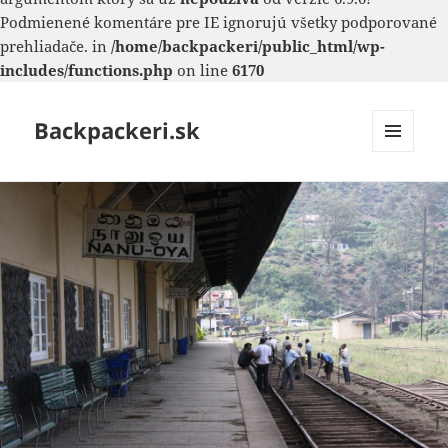
Podmienené komentáre pre IE ignorujú všetky podporované
prehliadače. in
/home/backpackeri/public_html/wp-
includes/functions.php
on line
6170
Backpackeri.sk
MENU
A
WIDGETY