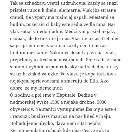
Tak sa zchadzaju vsetci sudruhovia, kazdy sa snazi
prispiet rukou k dielu, ale marne. Vlak iba strasne
cmudi, tie vypary ma tusim aj uspali. Miestami sa
budim, pozeram ci baby este sedia vedla mna. Nas
vlak zatial v nedohladne. Medzitym prisiel nejaky
osobak, ale to tiez nie je nas. Vlastne uz asi treti den
sa prepravujeme vlakmi a kazdy den to ma asi
hodinu meskanie. Nakoniec dosiel aj ten nas vlak,
prepchany uz ked sme nastupovali. Sme radi, ze sme
si mohli vyhodit aspon ruksaky nad sedadla, ulicky
su uz beztak dost uzke. Vo vlaku je kopa turistov s
nejakymi sprievodcami a smeruju do Ella. Ako
dobre, ze my ideme inde.
O hodinu a pol sme v Haputale. Dedina v
nadmorskej vyske 1500 a nejake drobne, 5000
obyvatelov. Na stanici vystupujeme iba my a este 4
Francuzi, business mani sa na nas hned vrhaju.
Dohadujeme ubytko, dava nam citat nejaku
Recommendation’s book kde pisu Cesi, ze ak to