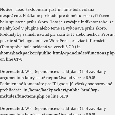
Notice
: _load_textdomain_just_in_time bola volaná
nesprávne
. Načítanie prekladu pre doménu
twentyfifteen
bolo spustené príliš skoro. Toto je zvyčajne indikátor toho, že
nejaký kód v plugine alebo téme sa vykonáva príliš skoro.
Preklady by sa mali načítať pri akcii
alebo neskôr. Prosím
init
pozrite si
Debugovanie vo WordPress
pre viac informácií.
(Táto správa bola pridaná vo verzii 6.7.0.) in
/home/backpackeri/public_html/wp-includes/functions.php
on line
6170
Deprecated
: WP_Dependencies->add_data() bol zavolaný
argumentom ktorý sa už
nepoužíva
od verzie 6.9.0!
Podmienené komentáre pre IE ignorujú všetky podporované
prehliadače. in
/home/backpackeri/public_html/wp-
includes/functions.php
on line
6170
Deprecated
: WP_Dependencies->add_data() bol zavolaný
argumentom ktorý sa už
nepoužíva
od verzie 6.9.0!