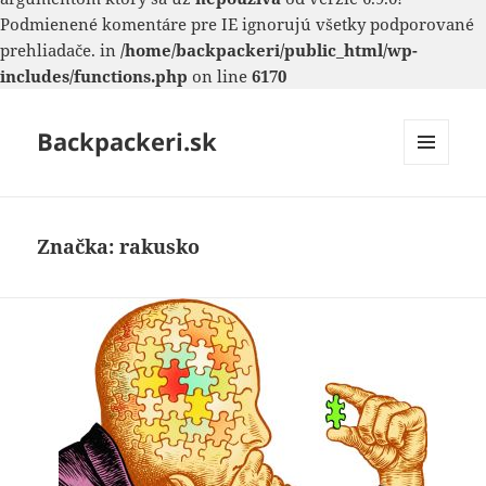
Podmienené komentáre pre IE ignorujú všetky podporované
prehliadače. in
/home/backpackeri/public_html/wp-
includes/functions.php
on line
6170
Backpackeri.sk
MENU
A
WIDGETY
Značka:
rakusko