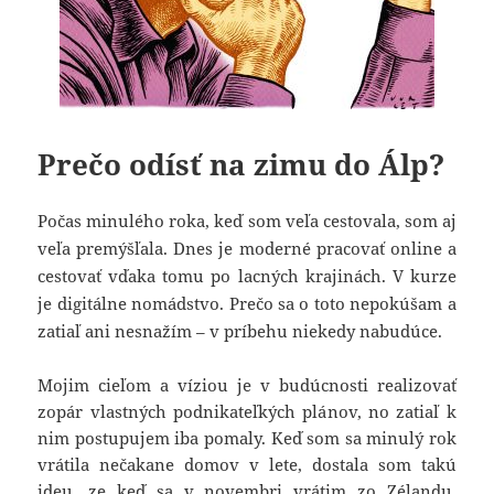
Prečo odísť na zimu do Álp?
Počas minulého roka, keď som veľa cestovala, som aj
veľa premýšľala. Dnes je moderné pracovať online a
cestovať vďaka tomu po lacných krajinách. V kurze
je digitálne nomádstvo. Prečo sa o toto nepokúšam a
zatiaľ ani nesnažím – v príbehu niekedy nabudúce.
Mojim cieľom a víziou je v budúcnosti realizovať
zopár vlastných podnikateľkých plánov, no zatiaľ k
nim postupujem iba pomaly. Keď som sa minulý rok
vrátila nečakane domov v lete, dostala som takú
ideu, ze keď sa v novembri vrátim zo Zélandu,