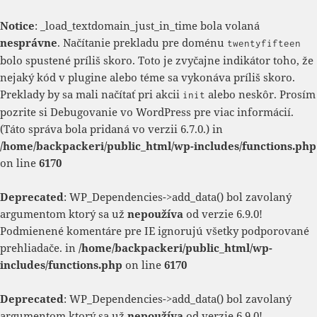
Notice
: _load_textdomain_just_in_time bola volaná
nesprávne
. Načítanie prekladu pre doménu
twentyfifteen
bolo spustené príliš skoro. Toto je zvyčajne indikátor toho, že
nejaký kód v plugine alebo téme sa vykonáva príliš skoro.
Preklady by sa mali načítať pri akcii
alebo neskôr. Prosím
init
pozrite si
Debugovanie vo WordPress
pre viac informácií.
(Táto správa bola pridaná vo verzii 6.7.0.) in
/home/backpackeri/public_html/wp-includes/functions.php
on line
6170
Deprecated
: WP_Dependencies->add_data() bol zavolaný
argumentom ktorý sa už
nepoužíva
od verzie 6.9.0!
Podmienené komentáre pre IE ignorujú všetky podporované
prehliadače. in
/home/backpackeri/public_html/wp-
includes/functions.php
on line
6170
Deprecated
: WP_Dependencies->add_data() bol zavolaný
argumentom ktorý sa už
nepoužíva
od verzie 6.9.0!